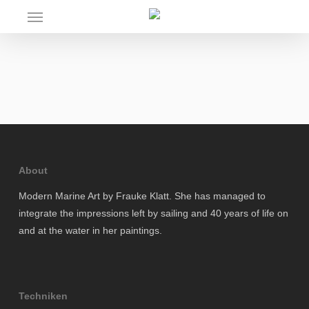
Skip
Menu
to
main
content
About
Modern Marine Art by Frauke Klatt. She has managed to
integrate the impressions left by sailing and 40 years of life on
and at the water in her paintings.
Techniken