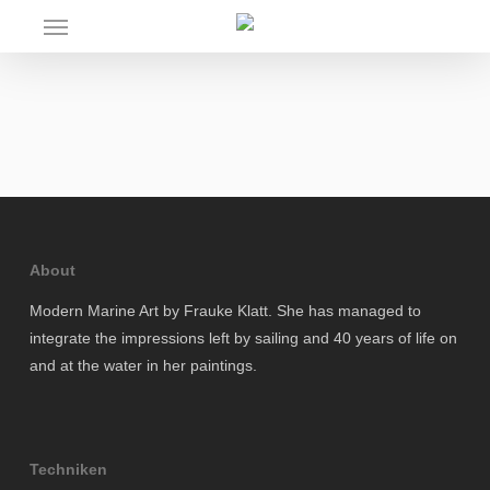
Skip
Menu
to
main
content
About
Modern Marine Art by Frauke Klatt. She has managed to
integrate the impressions left by sailing and 40 years of life on
and at the water in her paintings.
Techniken