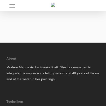
Skip
Menu
to
main
content
About
Modern Marine Art by Frauke Klatt. She has managed to
integrate the impressions left by sailing and 40 years of life on
and at the water in her paintings.
Techniken