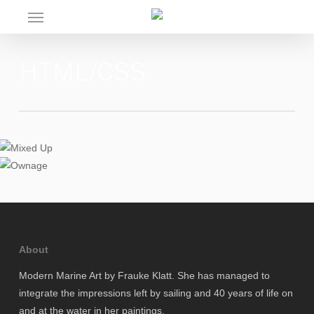
Skip
Menu
to
main
content
HTML/CSS
About
Modern Marine Art by Frauke Klatt. She has managed to
integrate the impressions left by sailing and 40 years of life on
and at the water in her paintings.