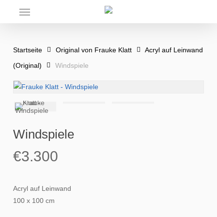
Skip
Menu
to
main
content
Startseite
Original von Frauke Klatt
Acryl auf Leinwand
(Original)
Windspiele
Windspiele
€
3.300
Acryl auf Leinwand
100 x 100 cm