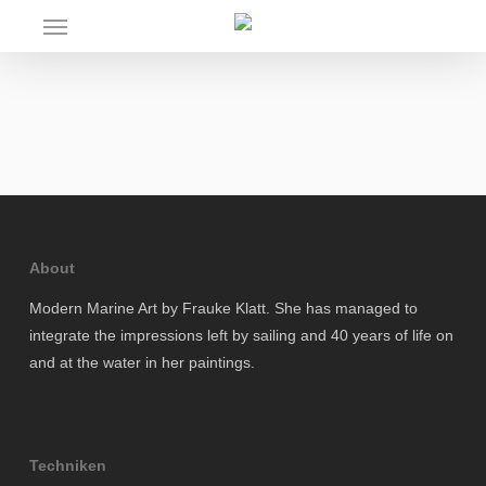
Skip
Menu
to
main
content
About
Modern Marine Art by Frauke Klatt. She has managed to
integrate the impressions left by sailing and 40 years of life on
and at the water in her paintings.
Techniken