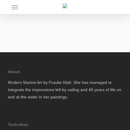
Skip
Menu
to
main
content
About
Modern Marine Art by Frauke Klatt. She has managed to
integrate the impressions left by sailing and 40 years of life on
and at the water in her paintings.
Techniken