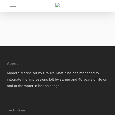
Skip
Menu
to
main
content
About
Modern Marine Art by Frauke Klatt. She has managed to
integrate the impressions left by sailing and 40 years of life on
and at the water in her paintings.
Techniken