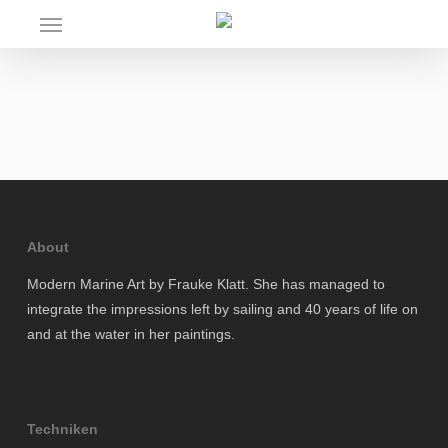
Skip
Menu
to
main
content
About
Modern Marine Art by Frauke Klatt. She has managed to
integrate the impressions left by sailing and 40 years of life on
and at the water in her paintings.
Techniken