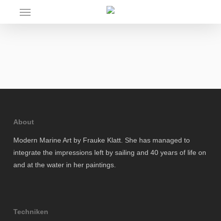
Skip
Menu
to
main
content
About
Modern Marine Art by Frauke Klatt. She has managed to
integrate the impressions left by sailing and 40 years of life on
and at the water in her paintings.
Techniken