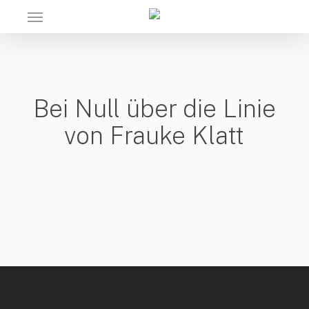
Skip
Menu
to
main
content
Bei Null über die Linie
von Frauke Klatt