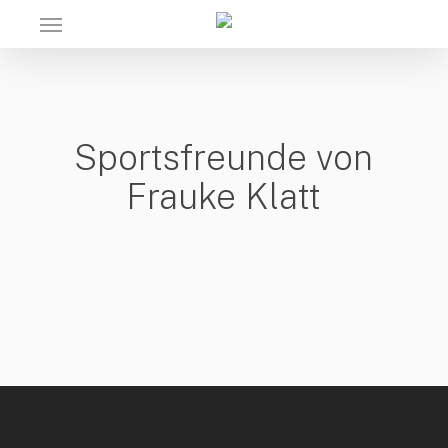
Skip
Menu
to
main
content
Sportsfreunde von
Frauke Klatt